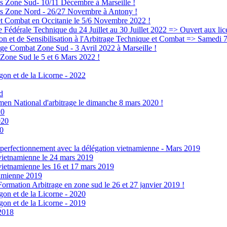
 Zone Sud- 10/11 Décembre à Marseille !
s Zone Nord - 26/27 Novembre à Antony !
Combat en Occitanie le 5/6 Novembre 2022 !
édérale Technique du 24 Juillet au 30 Juillet 2022 => Ouvert aux lice
et de Sensibilisation à l'Arbitrage Technique et Combat => Samedi 7
 Combat Zone Sud - 3 Avril 2022 à Marseille !
one Sud le 5 et 6 Mars 2022 !
on et de la Licorne - 2022
d
 National d'arbitrage le dimanche 8 mars 2020 !
20
020
20
rfectionnement avec la délégation vietnamienne - Mars 2019
ietnamienne le 24 mars 2019
etnamienne les 16 et 17 mars 2019
amienne 2019
ation Arbitrage en zone sud le 26 et 27 janvier 2019 !
on et de la Licorne - 2020
on et de la Licorne - 2019
2018