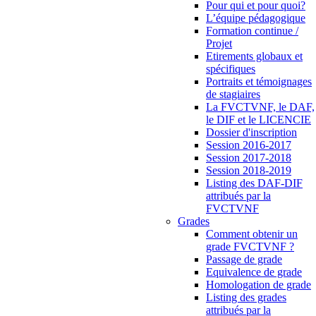
Pour qui et pour quoi?
L’équipe pédagogique
Formation continue /
Projet
Etirements globaux et
spécifiques
Portraits et témoignages
de stagiaires
La FVCTVNF, le DAF,
le DIF et le LICENCIE
Dossier d'inscription
Session 2016-2017
Session 2017-2018
Session 2018-2019
Listing des DAF-DIF
attribués par la
FVCTVNF
Grades
Comment obtenir un
grade FVCTVNF ?
Passage de grade
Equivalence de grade
Homologation de grade
Listing des grades
attribués par la