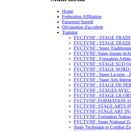
Home
Federation Affiliation
Passeport Sportif
Déclaration d'accident
Training
FVCTVNF : STAGE TRADITIO
FVCTVNF : STAGE TRADITIO
FVCTVNF : Stage Traditionnel
FVCTVNF: Stage équipe techn
FVCTVNF : Formation Arbitrag
FVCTVNF : STAGE SUD Quy Di
FVCTVNF : STAGE NORD Quy 
FVCTVNF : Stage Licorne - Z
FVCTVNF : Stage Arts Interne
FVCTVNF : STAGE DE P
FVCTVNF : STAGES AVEC
FVCTVNF : STAGE LICORNE
FVCTVNF: FORMATION ARBI
FVCTVNF: STAGE ARTS INT
FVCTVNF: STAGE ART INTE
FVCTVNF: Formation National A
FVCTVNF: Stage National Zone
Stage Technique et Combat Zon