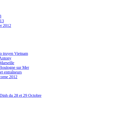
3
013
er 2012
 co truyen Vietnam
 Antony
Marseille
à Boulogne sur Mer
et entraîneurs
icorne 2012
 Dinh du 28 et 29 Octobre