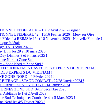
NNEL FEDERAL #3 - 11/12 Avril 2026 - Gignac
NNEL FEDERAL #2 - 15/16 Février 2026 - Mery sur Oise
 Fédéral à REIMS le 15 et 16 Novembre 2025 - Nouvelle Formule !
ique fédérale
e 12/13 Avril 2025 !
nh les 29 et 30 mars 2025 !
Dinh les 8 et 9 mars 2025 !
one Nord et Zone Sud
s - Zone Nord et Zone Sud !
ERFECTIONNEMENT AVEC DES EXPERTS DU VIETNAM !
 DES EXPERTS DU VIETNAM !
 ZONE NORD - 4 Février 2024 !
TRAGE - STAGE COMBAT - 27/28 Janvier 2024 !
ERNES ZONE NORD - 13/14 Janvier 2024
RNES ZONE SUD 16/17 décembre 2023 !
rbitrage le 1 et 2 Avril 2023 !
 Sud Technique et Combat le 4 et 5 Mars 2023 !
e Nord les 4/5 Février 2023 !