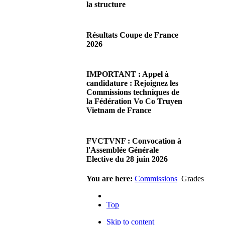
la structure
29/06/2026 02:56
There are no translations
Résultats Coupe de France
available.Chères Présidentes,
2026
chers Présidents,Ce dimanche
28 juin…
08/06/2026 23:17
Read more...
There are no translations
IMPORTANT : Appel à
available.Cliquez sur ce lien
candidature : Rejoignez les
pour accéder aux résultats
Commissions techniques de
Read more...
la Fédération Vo Co Truyen
Vietnam de France
08/06/2026 22:17
There are no translations
FVCTVNF : Convocation à
available.Madame la
l'Assemblée Générale
Présidente, Monsieur le
Elective du 28 juin 2026
Président,Suite à notre…
Read more...
23/05/2026 23:00
You are here:
Commissions
Grades
There are no translations
available.Chères Présidentes,
Top
chers Présidents,Veuillez
trouver…
Skip to content
Read more...