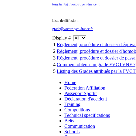
tony.tambi@vocotruyen-france.fr
Liste de diffusion :
grade@vocotruyen-france.fr
Display #
1
Règlement, procédure et dossier d'équiva
2
Règlement, procédure et dossier d'homol
3
Règlement, procédure et dossier de passa
4
Comment obtenir un grade FVCTVNF ?
5
Listing des Grades attribués par la FV
Home
Federation Affiliation
Passeport Sportif
Déclaration d'accident
Training
Competitions
Technical specifications
Belts
Communication
Schools