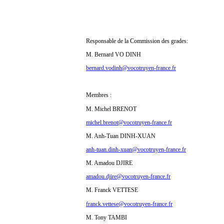
Responsable de la Commission des grades:
M. Bernard VO DINH
bernard.vodinh@vocotruyen-france.fr
Membres :
M. Michel BRENOT
michel.brenot@vocotruyen-france.fr
M. Anh-Tuan DINH-XUAN
anh-tuan.dinh-xuan@vocotruyen-france.fr
M. Amadou DJIRE
amadou.djire@vocotruyen-france.fr
M. Franck VETTESE
franck.vettese@vocotruyen-france.fr
M. Tony TAMBI