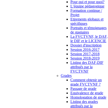
Pour qui et pour quoi?
L’équipe pédagogique
Formation continue /
Projet
Etirements globaux et
spécifiques
Portraits et témoignages
de stagiaires
La FVCTVNF, le DAF,
le DIF et le LICENCIE
Dossier d'inscription
Session 2016-2017
Session 2017-2018
Session 2018-2019
Listing des DAF-DIF
attribués par la
FVCTVNF
Grades
Comment obtenir un
grade FVCTVNF ?
Passage de grade
Equivalence de grade
Homologation de grade
Listing des grades
attribués par la