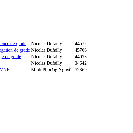
lence de grade
Nicolas Dufailly
44572
ogation de grade
Nicolas Dufailly
45706
ge de grade
Nicolas Dufailly
44653
Nicolas Dufailly
34642
CTVNF
Minh Phương Nguyễn
52869