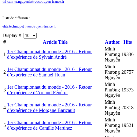
thi-cam-tu.nguyenle@vocotruyen-france.fr
Liste de diffusion :
elite.technique@vocotruyen-france.fr
Display #
#
Article Title
Author
Hits
Minh
1er Championnat du monde - 2016 - Retour
1
Phương
19336
d’expérience de Sylvain André
Nguyễn
Minh
1er Championnat du monde - 2016 - Retour
2
Phương
20757
d’expérience de Samuel Huan
Nguyễn
Minh
1er Championnat du monde - 2016 - Retour
3
Phương
19373
d’expérience d’Arnaud Fénérol
Nguyễn
Minh
1er Championnat du monde - 2016 - Retour
4
Phương
20318
d’expérience de Morgane Baricault
Nguyễn
Minh
1er Championnat du monde - 2016 - Retour
5
Phương
19521
d’expérience de Camille Martinez
Nguyễn