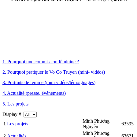
1 .Pourquoi une commission féminine ?
2. Pourquoi pratiquer le Vo Co Truyen (mini- vidéos)
3. Portraits de femme (mini vidéos/témoignages)
4. Actualité (presse, événements)
5. Les projets
Display #
Minh Phương
1
Les projets
63595
Nguyễn
Minh Phương
2
Actualités
63621