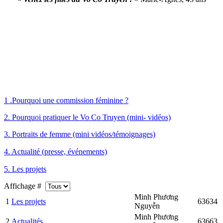
1 .Pourquoi une commission féminine ?
2. Pourquoi pratiquer le Vo Co Truyen (mini- vidéos)
3. Portraits de femme (mini vidéos/témoignages)
4. Actualité (presse, événements)
5. Les projets
Affichage #
Minh Phương
1
Les projets
63634
Nguyễn
Minh Phương
2
Actualités
63663