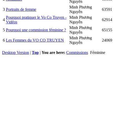
Nguyễn
Minh Phương
3
Portraits de femme
63591
Nguyễn
Pourquoi pratiquer le Vo Co Truyen -
Minh Phương
4
62914
Vidéos
Nguyễn
Minh Phương
5
Pourquoi une commission féminine ?
65155
Nguyễn
Minh Phương
6
Les Femmes du VO CO TRUYEN
24069
Nguyễn
Desktop Version
|
Top
|
You are here:
Commissions
Féminine