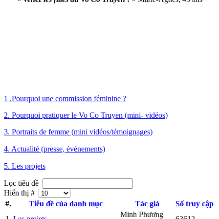
1 .Pourquoi une commission féminine ?
2. Pourquoi pratiquer le Vo Co Truyen (mini- vidéos)
3. Portraits de femme (mini vidéos/témoignages)
4. Actualité (presse, événements)
5. Les projets
Lọc tiêu đề
Hiển thị #
#.
Tiêu đề của danh mục
Tác giả
Số truy cập
Minh Phương
1
Les projets
63612