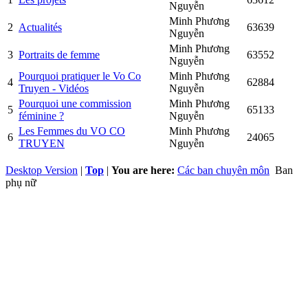
Nguyễn
Minh Phương
2
Actualités
63639
Nguyễn
Minh Phương
3
Portraits de femme
63552
Nguyễn
Pourquoi pratiquer le Vo Co
Minh Phương
4
62884
Truyen - Vidéos
Nguyễn
Pourquoi une commission
Minh Phương
5
65133
féminine ?
Nguyễn
Les Femmes du VO CO
Minh Phương
6
24065
TRUYEN
Nguyễn
Desktop Version
|
Top
|
You are here:
Các ban chuyên môn
Ban
phụ nữ