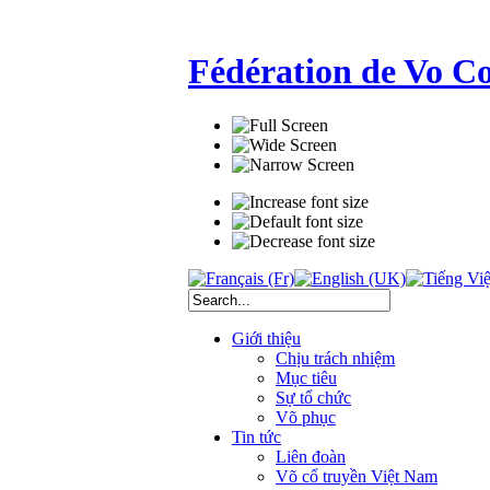
Fédération de Vo C
Giới thiệu
Chịu trách nhiệm
Mục tiêu
Sự tổ chức
Võ phục
Tin tức
Liên đoàn
Võ cổ truyền Việt Nam