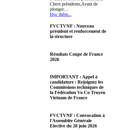
Chers présidents,Avant de
plonger…
Đọc thêm...
FVCTVNF : Nouveau
président et renforcement de
la structure
29/06/2026 02:56
There are no translations
Résultats Coupe de France
available.Chères Présidentes,
2026
chers Présidents,Ce dimanche
28 juin…
08/06/2026 23:17
Đọc thêm...
There are no translations
IMPORTANT : Appel à
available.Cliquez sur ce lien
candidature : Rejoignez les
pour accéder aux résultats
Commissions techniques de
Đọc thêm...
la Fédération Vo Co Truyen
Vietnam de France
08/06/2026 22:17
There are no translations
FVCTVNF : Convocation à
available.Madame la
l'Assemblée Générale
Présidente, Monsieur le
Elective du 28 juin 2026