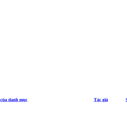
 của danh mục
Tác giả