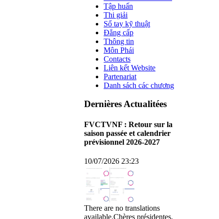
Tập huấn
Thi giải
Sổ tay kỹ thuật
Đẳng cấp
Thông tin
Môn Phái
Contacts
Liên kết Website
Partenariat
Danh sách các chương
Dernières Actualitées
FVCTVNF : Retour sur la
saison passée et calendrier
prévisionnel 2026-2027
10/07/2026 23:23
There are no translations
available.Chères présidentes,