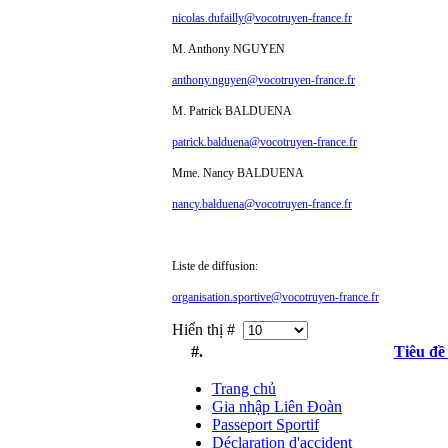
nicolas.dufailly@vocotruyen-france.fr
M. Anthony NGUYEN
anthony.nguyen@vocotruyen-france.fr
M. Patrick BALDUENA
patrick.balduena@vocotruyen-france.fr
Mme. Nancy BALDUENA
nancy.balduena@vocotruyen-france.fr
Liste de diffusion:
organisation.sportive@vocotruyen-france.fr
Hiển thị #
#.
Tiêu đề
Trang chủ
Gia nhập Liên Đoàn
Passeport Sportif
Déclaration d'accident