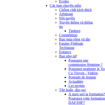
Ecoles
Các ban chuyên môn
Chống chất kích thích
Arbitrage
Nội quyền
Truyền thông và thông
tin
Timbres
Compétition
Ban múa rồng và lân
Equipe Fédérale
Technique
Enfance
Ban phụ nữ
Pourquoi une
commission féminine ?
Pourquoi pratiquer le Vo
Co Truyen - Vidéos
Portraits de femme
Actualités
Les projets
Tập huấn, đào tạo
A quoi sert la formation?
Pourquoi cette formation
DAF/DIF?