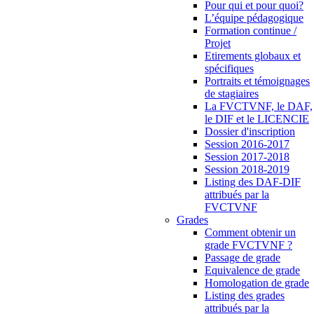
Pour qui et pour quoi?
L’équipe pédagogique
Formation continue /
Projet
Etirements globaux et
spécifiques
Portraits et témoignages
de stagiaires
La FVCTVNF, le DAF,
le DIF et le LICENCIE
Dossier d'inscription
Session 2016-2017
Session 2017-2018
Session 2018-2019
Listing des DAF-DIF
attribués par la
FVCTVNF
Grades
Comment obtenir un
grade FVCTVNF ?
Passage de grade
Equivalence de grade
Homologation de grade
Listing des grades
attribués par la