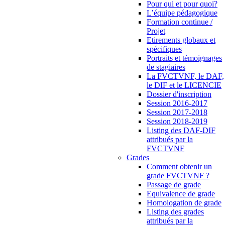
Pour qui et pour quoi?
L’équipe pédagogique
Formation continue /
Projet
Etirements globaux et
spécifiques
Portraits et témoignages
de stagiaires
La FVCTVNF, le DAF,
le DIF et le LICENCIE
Dossier d'inscription
Session 2016-2017
Session 2017-2018
Session 2018-2019
Listing des DAF-DIF
attribués par la
FVCTVNF
Grades
Comment obtenir un
grade FVCTVNF ?
Passage de grade
Equivalence de grade
Homologation de grade
Listing des grades
attribués par la