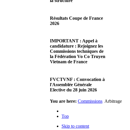
la structure
29/06/2026 02:56
Chères Présidentes, chers
Résultats Coupe de France
Présidents,Ce dimanche 28 juin
2026
2026 s'est déroulée notre
Assemblée…
08/06/2026 23:17
Lire la suite...
Cliquez sur ce lien pour
IMPORTANT : Appel à
accéder aux résultats
candidature : Rejoignez les
Lire la suite...
Commissions techniques de
la Fédération Vo Co Truyen
Vietnam de France
08/06/2026 22:17
Madame la Présidente,
FVCTVNF : Convocation à
Monsieur le Président,Suite à
l'Assemblée Générale
notre premier appel afin
Elective du 28 juin 2026
d'accueillir de…
Lire la suite...
23/05/2026 23:00
You are here:
Commissions
Arbitrage
Chères Présidentes, chers
Présidents,Veuillez trouver ci-
Top
joint la convocation à notre…
Lire la suite...
Skip to content