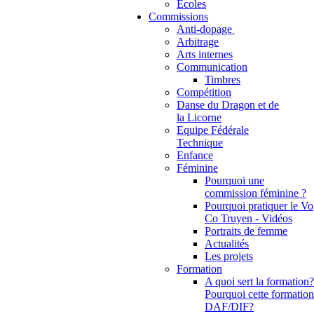
Ecoles
Commissions
Anti-dopage
Arbitrage
Communication
Timbres
Compétition
Danse du Dragon et de
la Licorne
Equipe Fédérale
Technique
Enfance
Féminine
Pourquoi une
commission féminine ?
Pourquoi pratiquer le Vo
Co Truyen - Vidéos
Portraits de femme
Actualités
Les projets
Formation
A quoi sert la formation?
Pourquoi cette formation
DAF/DIF?