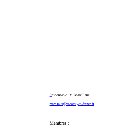
R
esponsable : M. Marc Raux
marc.raux@vocotruyen-france.fr
Membres :