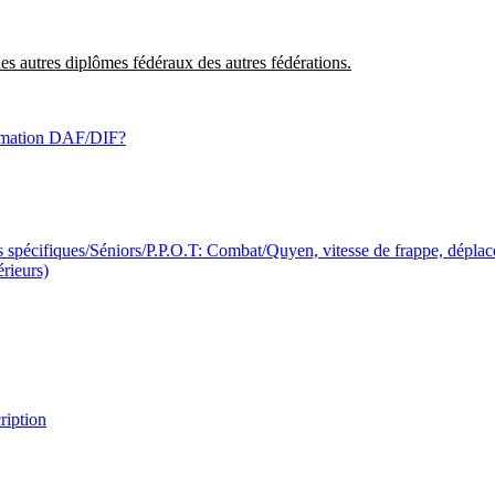
s autres diplômes fédéraux des autres fédérations.
formation DAF/DIF?
s spécifiques/Séniors/P.P.O.T: Combat/Quyen, vitesse de frappe, dépla
rieurs)
ription