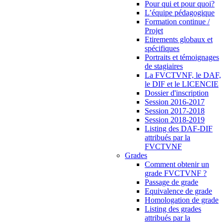
Pour qui et pour quoi?
L’équipe pédagogique
Formation continue /
Projet
Etirements globaux et
spécifiques
Portraits et témoignages
de stagiaires
La FVCTVNF, le DAF,
le DIF et le LICENCIE
Dossier d'inscription
Session 2016-2017
Session 2017-2018
Session 2018-2019
Listing des DAF-DIF
attribués par la
FVCTVNF
Grades
Comment obtenir un
grade FVCTVNF ?
Passage de grade
Equivalence de grade
Homologation de grade
Listing des grades
attribués par la