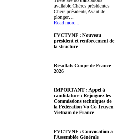
There are no translations
available.Chères présidentes,
Chers présidents,Avant de
plonger…
Read more...
FVCTVNF : Nouveau
président et renforcement de
la structure
29/06/2026 02:56
There are no translations
Résultats Coupe de France
available.Chères Présidentes,
2026
chers Présidents,Ce dimanche
28 juin…
08/06/2026 23:17
Read more...
There are no translations
IMPORTANT : Appel à
available.Cliquez sur ce lien
candidature : Rejoignez les
pour accéder aux résultats
Commissions techniques de
Read more...
la Fédération Vo Co Truyen
Vietnam de France
08/06/2026 22:17
There are no translations
FVCTVNF : Convocation à
available.Madame la
l'Assemblée Générale