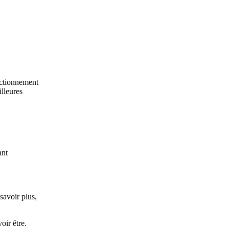
nctionnement
illeures
ant
savoir plus,
oir être.