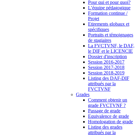
Pour qui et pour quoi?
L’équipe pédagogique
Formation continue /
Projet
Etirements globaux et
spécifiques
Portraits et témoignages
de stagiaires
La FVCTVNF, le DAF,
le DIF et le LICENCIE
Dossier d'inscription
Session 2016-2017
Session 2017-2018
Session 2018-2019
Listing des DAF-DIF
attribués par la
FVCTVNF
Grades
Comment obtenir un
grade FVCTVNF ?
Passage de grade
Equivalence de grade
Homologation de grade
Listing des grades
attribués par la