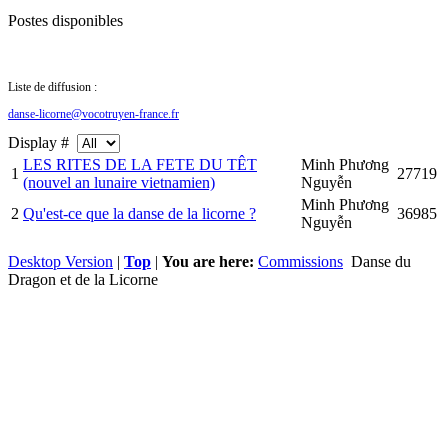
Postes disponibles
Liste de diffusion :
danse-licorne@vocotruyen-france.fr
Display #
LES RITES DE LA FETE DU TÊT
Minh Phương
1
27719
(nouvel an lunaire vietnamien)
Nguyễn
Minh Phương
2
Qu'est-ce que la danse de la licorne ?
36985
Nguyễn
Desktop Version
|
Top
|
You are here:
Commissions
Danse du
Dragon et de la Licorne