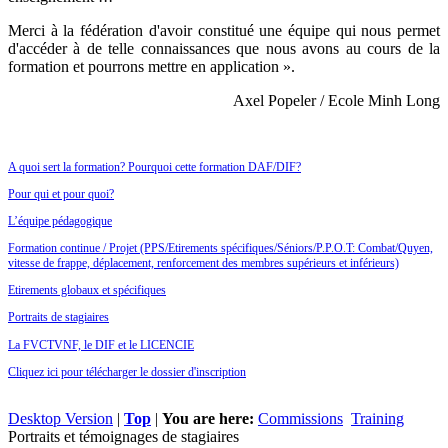
Merci à la fédération d'avoir constitué une équipe qui nous permet
d'accéder à de telle connaissances que nous avons au cours de la
formation et pourrons mettre en application ».
Axel Popeler / Ecole Minh Long
A quoi sert la formation? Pourquoi cette formation DAF/DIF?
Pour qui et pour quoi?
L’équipe pédagogique
Formation continue / Projet (PPS/Etirements spécifiques/Séniors/P.P.O.T: Combat/Quyen,
vitesse de frappe, déplacement, renforcement des membres supérieurs et inférieurs)
E
tirements globaux et spécifiques
Portraits de stagiaires
La FVCTVNF, le DIF et le LICENCIE
Cliquez ici pour télécharger le dossier d'inscription
Desktop Version
|
Top
|
You are here:
Commissions
Training
Portraits et témoignages de stagiaires