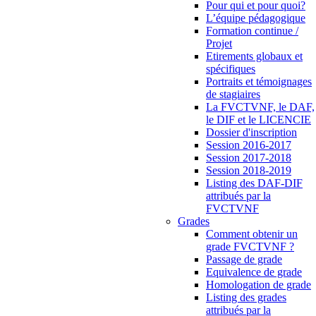
Pour qui et pour quoi?
L’équipe pédagogique
Formation continue /
Projet
Etirements globaux et
spécifiques
Portraits et témoignages
de stagiaires
La FVCTVNF, le DAF,
le DIF et le LICENCIE
Dossier d'inscription
Session 2016-2017
Session 2017-2018
Session 2018-2019
Listing des DAF-DIF
attribués par la
FVCTVNF
Grades
Comment obtenir un
grade FVCTVNF ?
Passage de grade
Equivalence de grade
Homologation de grade
Listing des grades
attribués par la