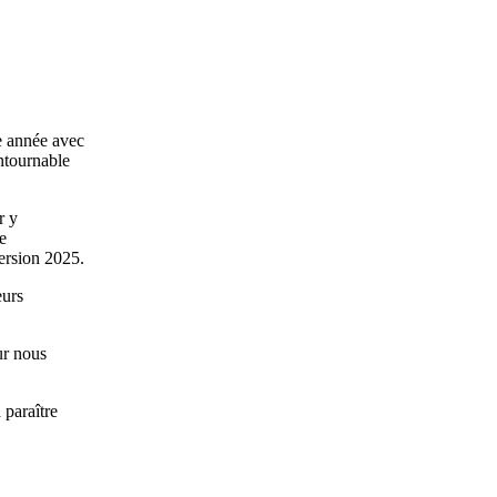
e année avec
ontournable
r y
e
version 2025.
eurs
ur nous
 paraître