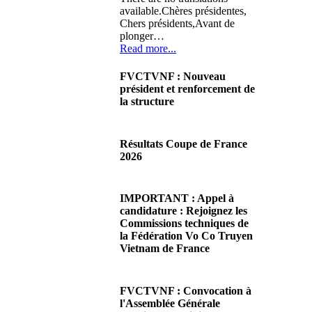
available.Chères présidentes,
Chers présidents,Avant de
plonger…
Read more...
FVCTVNF : Nouveau
président et renforcement de
la structure
29/06/2026 02:56
There are no translations
Résultats Coupe de France
available.Chères Présidentes,
2026
chers Présidents,Ce dimanche
28 juin…
08/06/2026 23:17
Read more...
There are no translations
IMPORTANT : Appel à
available.Cliquez sur ce lien
candidature : Rejoignez les
pour accéder aux résultats
Commissions techniques de
Read more...
la Fédération Vo Co Truyen
Vietnam de France
08/06/2026 22:17
There are no translations
FVCTVNF : Convocation à
available.Madame la
l'Assemblée Générale