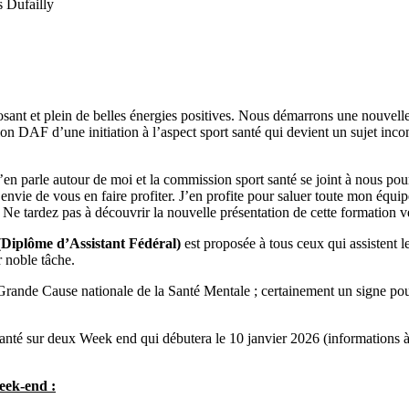
s Dufailly
osant et plein de belles énergies positives. Nous démarrons une nouvell
on DAF d’une initiation à l’aspect sport santé qui devient un sujet inc
j’en parle autour de moi et la commission sport santé se joint à nous pou
 envie de vous en faire profiter. J’en profite pour saluer toute mon équip
é. Ne tardez pas à découvrir la nouvelle présentation de cette formation 
Diplôme d’Assistant Fédéral)
est proposée à tous ceux qui assistent l
r noble tâche.
e Grande Cause nationale de la Santé Mentale ; certainement un signe po
 santé sur deux Week end qui débutera le 10 janvier 2026 (informations à
eek-end :