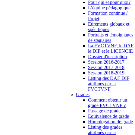
Pour qui et pour quoi?
L’équipe pédagogique
Formation continue /
Projet
Etirements globaux et
spécifiques
Portraits et témoignages
de stagiaires
La FVCTVNF, le DAF,
le DIF et le LICENCIE
Dossier d'inscription
Session 2016-2017
Session 2017-2018
Session 2018-2019
Listing des DAF-DIF
attribués par la
FVCTVNF
Grades
Comment obtenir un
grade FVCTVNF ?
Passage de grade
Equivalence de grade
Homologation de grade
Listing des grades
attribués par la