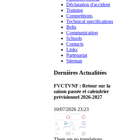
Déclaration d'accident
Training
Competitions
Technical specifications
Belts
Communication
Schools
Contacts
Links
Partenariat
Sitemap
Dernières Actualitées
FVCTVNF : Retour sur la
saison passée et calendrier
prévisionnel 2026-2027
10/07/2026 23:23
There are no translations