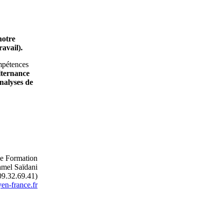
notre
ravail).
ompétences
lternance
analyses de
e Formation
mel Saïdani
09.32.69.41)
en-france.fr