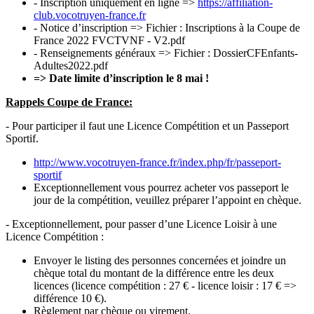
- Inscription uniquement en ligne =>
https://affiliation-
club.vocotruyen-france.fr
- Notice d’inscription => Fichier : Inscriptions à la Coupe de
France 2022 FVCTVNF - V2.pdf
- Renseignements généraux => Fichier : DossierCFEnfants-
Adultes2022.pdf
=> Date limite d’inscription le 8 mai !
Rappels Coupe de France:
- Pour participer il faut une Licence Compétition et un Passeport
Sportif.
http://www.vocotruyen-france.fr/index.php/fr/passeport-
sportif
Exceptionnellement vous pourrez acheter vos passeport le
jour de la compétition, veuillez préparer l’appoint en chèque.
- Exceptionnellement, pour passer d’une Licence Loisir à une
Licence Compétition :
Envoyer le listing des personnes concernées et joindre un
chèque total du montant de la différence entre les deux
licences (licence compétition : 27 € - licence loisir : 17 € =>
différence 10 €).
Règlement par chèque ou virement.