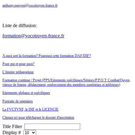
anthony.nguyen@vocotruyen-france.fr
Liste de diffusion:
formation@vocotruyen-france.fr
A quoi sert la formation? Pourquoi cette formation DAF/DIF?
Pour qui et pour quoi?
L’équipe pédagogique
Formation continue / Projet (PPS/Etirements spécifiques/Séniors/P.P.O.T: Combat/Quyen,
vitesse de frappe, déplacement, renforcement des membres supérieurs et inférieurs)
E
tirements globaux et spécifiques
Portraits de stagiaires
La FVCTVNF, le DIF et le LICENCIE
Cliquez ici pour télécharger le dossier d'inscription
Title Filter
Display #