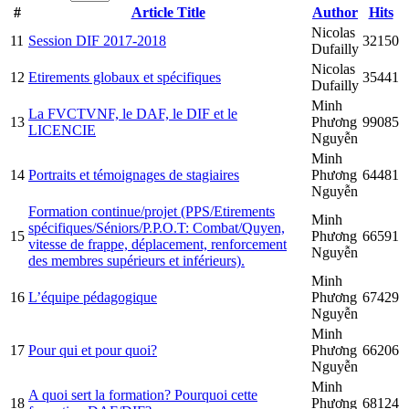
#
Article Title
Author
Hits
Nicolas
11
Session DIF 2017-2018
32150
Dufailly
Nicolas
12
Etirements globaux et spécifiques
35441
Dufailly
Minh
La FVCTVNF, le DAF, le DIF et le
13
Phương
99085
LICENCIE
Nguyễn
Minh
14
Portraits et témoignages de stagiaires
Phương
64481
Nguyễn
Formation continue/projet (PPS/Etirements
Minh
spécifiques/Séniors/P.P.O.T: Combat/Quyen,
15
Phương
66591
vitesse de frappe, déplacement, renforcement
Nguyễn
des membres supérieurs et inférieurs).
Minh
16
L’équipe pédagogique
Phương
67429
Nguyễn
Minh
17
Pour qui et pour quoi?
Phương
66206
Nguyễn
Minh
A quoi sert la formation? Pourquoi cette
18
Phương
68124