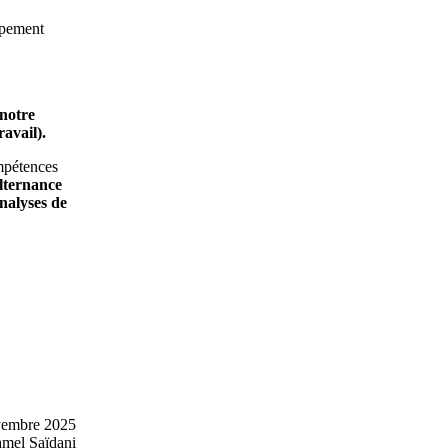
ppement
 notre
ravail).
ompétences
lternance
analyses de
ovembre 2025
mel Saïdani