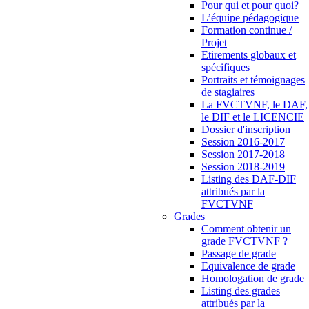
Pour qui et pour quoi?
L’équipe pédagogique
Formation continue /
Projet
Etirements globaux et
spécifiques
Portraits et témoignages
de stagiaires
La FVCTVNF, le DAF,
le DIF et le LICENCIE
Dossier d'inscription
Session 2016-2017
Session 2017-2018
Session 2018-2019
Listing des DAF-DIF
attribués par la
FVCTVNF
Grades
Comment obtenir un
grade FVCTVNF ?
Passage de grade
Equivalence de grade
Homologation de grade
Listing des grades
attribués par la