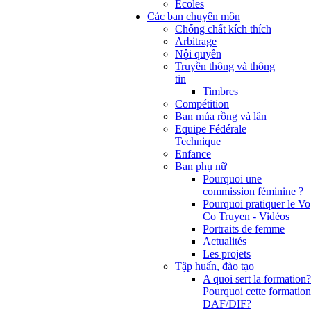
Ecoles
Các ban chuyên môn
Chống chất kích thích
Arbitrage
Nội quyền
Truyền thông và thông
tin
Timbres
Compétition
Ban múa rồng và lân
Equipe Fédérale
Technique
Enfance
Ban phụ nữ
Pourquoi une
commission féminine ?
Pourquoi pratiquer le Vo
Co Truyen - Vidéos
Portraits de femme
Actualités
Les projets
Tập huấn, đào tạo
A quoi sert la formation?
Pourquoi cette formation
DAF/DIF?