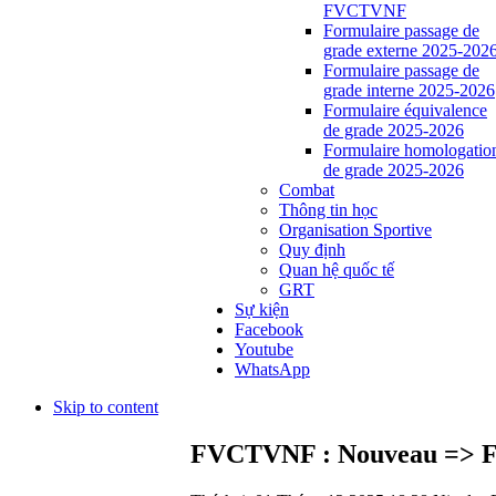
FVCTVNF
Formulaire passage de
grade externe 2025-202
Formulaire passage de
grade interne 2025-2026
Formulaire équivalence
de grade 2025-2026
Formulaire homologatio
de grade 2025-2026
Combat
Thông tin học
Organisation Sportive
Quy định
Quan hệ quốc tế
GRT
Sự kiện
Facebook
Youtube
WhatsApp
Skip to content
FVCTVNF : Nouveau => For