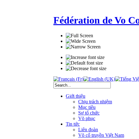
Fédération de Vo C
Giới thiệu
Chịu trách nhiệm
Mục tiêu
Sự tổ chức
Võ phục
Tin tức
Liên đoàn
Võ cổ truyền Việt Nam