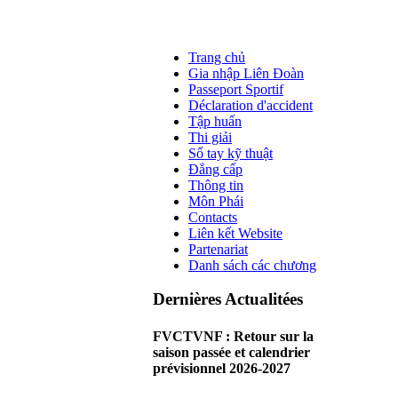
Trang chủ
Gia nhập Liên Đoàn
Passeport Sportif
Déclaration d'accident
Tập huấn
Thi giải
Sổ tay kỹ thuật
Đẳng cấp
Thông tin
Môn Phái
Contacts
Liên kết Website
Partenariat
Danh sách các chương
Dernières Actualitées
FVCTVNF : Retour sur la
saison passée et calendrier
prévisionnel 2026-2027