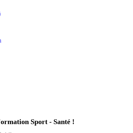
6
n
mation Sport - Santé !