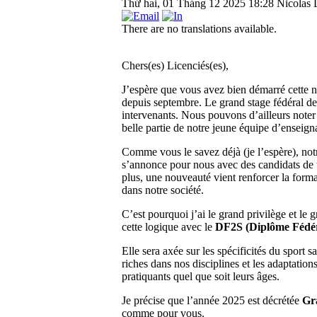
Thứ hai, 01 Tháng 12 2025 18:28
Nicolas 
There are no translations available.
Chers(es) Licenciés(es),
J’espère que vous avez bien démarré cette 
depuis septembre. Le grand stage fédéral de 
intervenants. Nous pouvons d’ailleurs noter q
belle partie de notre jeune équipe d’enseign
Comme vous le savez déjà (je l’espère), no
s’annonce pour nous avec des candidats de t
plus, une nouveauté vient renforcer la forma
dans notre société.
C’est pourquoi j’ai le grand privilège et le
cette logique avec le
DF2S (Diplôme Fédér
Elle sera axée sur les spécificités du sport 
riches dans nos disciplines et les adaptations
pratiquants quel que soit leurs âges.
Je précise que l’année 2025 est décrétée
Gr
comme pour vous.