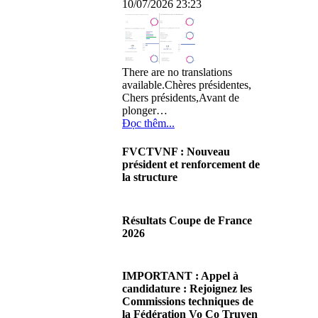
10/07/2026 23:23
There are no translations
available.Chères présidentes,
Chers présidents,Avant de
plonger…
Đọc thêm...
FVCTVNF : Nouveau
président et renforcement de
la structure
29/06/2026 02:56
There are no translations
Résultats Coupe de France
available.Chères Présidentes,
2026
chers Présidents,Ce dimanche
28 juin…
08/06/2026 23:17
Đọc thêm...
There are no translations
IMPORTANT : Appel à
available.Cliquez sur ce lien
candidature : Rejoignez les
pour accéder aux résultats
Commissions techniques de
Đọc thêm...
la Fédération Vo Co Truyen