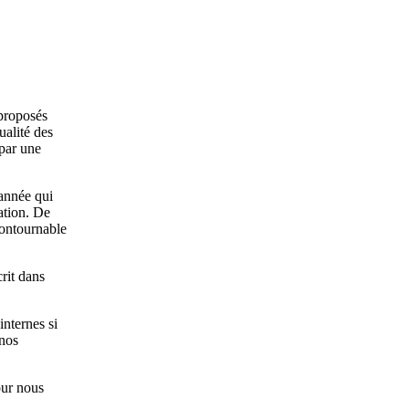
 proposés
ualité des
 par une
année qui
ation. De
contournable
rit dans
internes si
 nos
our nous