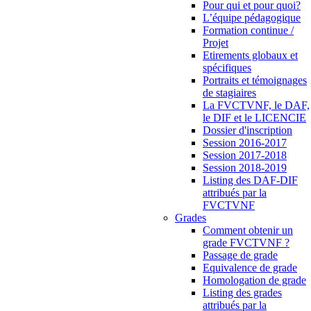
Pour qui et pour quoi?
L’équipe pédagogique
Formation continue /
Projet
Etirements globaux et
spécifiques
Portraits et témoignages
de stagiaires
La FVCTVNF, le DAF,
le DIF et le LICENCIE
Dossier d'inscription
Session 2016-2017
Session 2017-2018
Session 2018-2019
Listing des DAF-DIF
attribués par la
FVCTVNF
Grades
Comment obtenir un
grade FVCTVNF ?
Passage de grade
Equivalence de grade
Homologation de grade
Listing des grades
attribués par la