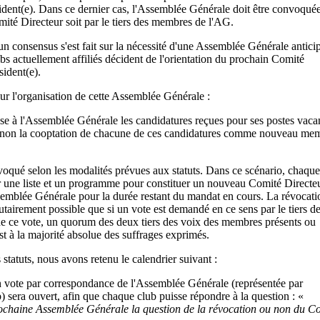
sident(e). Dans ce dernier cas, l'Assemblée Générale doit être convoqué
omité Directeur soit par le tiers des membres de l'AG.
un consensus s'est fait sur la nécessité d'une Assemblée Générale antici
ubs actuellement affiliés décident de l'orientation du prochain Comité
sident(e).
our l'organisation de cette Assemblée Générale :
e à l'Assemblée Générale les candidatures reçues pour ses postes vaca
 ou non la cooptation de chacune de ces candidatures comme nouveau me
voqué selon les modalités prévues aux statuts. Dans ce scénario, chaque
er une liste et un programme pour constituer un nouveau Comité Directeu
ssemblée Générale pour la durée restant du mandat en cours. La révocat
utairement possible que si un vote est demandé en ce sens par le tiers d
e ce vote, un quorum des deux tiers des voix des membres présents ou
est à la majorité absolue des suffrages exprimés.
 statuts, nous avons retenu le calendrier suivant :
n vote par correspondance de l'Assemblée Générale (représentée par
) sera ouvert, afin que chaque club puisse répondre à la question : «
rochaine Assemblée Générale la question de la révocation ou non du C