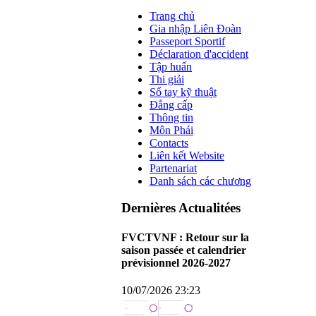
Trang chủ
Gia nhập Liên Đoàn
Passeport Sportif
Déclaration d'accident
Tập huấn
Thi giải
Sổ tay kỹ thuật
Đẳng cấp
Thông tin
Môn Phái
Contacts
Liên kết Website
Partenariat
Danh sách các chương
Dernières Actualitées
FVCTVNF : Retour sur la
saison passée et calendrier
prévisionnel 2026-2027
10/07/2026 23:23