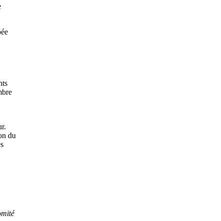
e
pée
nts
mbre
r.
ion du
es
omité