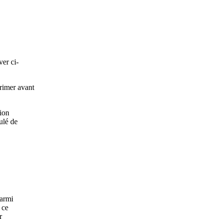
er ci-
primer avant
ion
ulé de
parmi
 ce
r