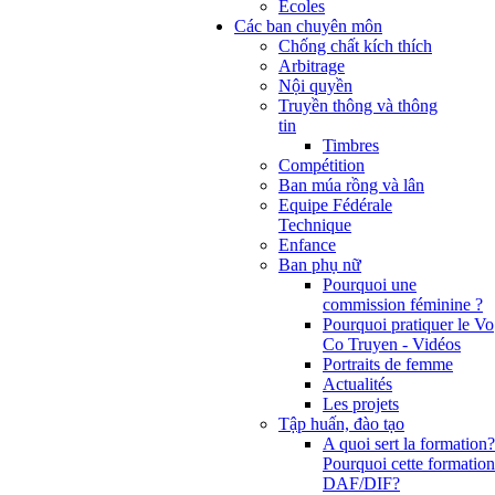
Ecoles
Các ban chuyên môn
Chống chất kích thích
Arbitrage
Nội quyền
Truyền thông và thông
tin
Timbres
Compétition
Ban múa rồng và lân
Equipe Fédérale
Technique
Enfance
Ban phụ nữ
Pourquoi une
commission féminine ?
Pourquoi pratiquer le Vo
Co Truyen - Vidéos
Portraits de femme
Actualités
Les projets
Tập huấn, đào tạo
A quoi sert la formation?
Pourquoi cette formation
DAF/DIF?