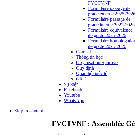
FVCTVNF
Formulaire passage de
grade externe 2025-202
Formulaire passage de
grade interne 2025-2026
Formulaire équivalence
de grade 2025-2026
Formulaire homologatio
de grade 2025-2026
Combat
Thông tin học
Organisation Sportive
Quy định
Quan hệ quốc tế
GRT
Sự kiện
Facebook
Youtube
WhatsApp
Skip to content
FVCTVNF : Assemblée Géné