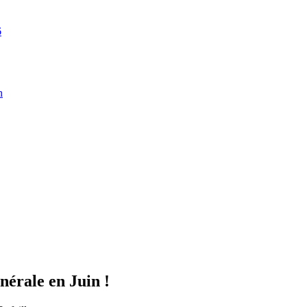
6
n
rale en Juin !