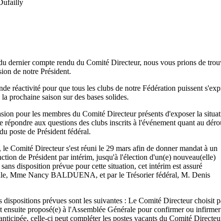
Dufailly
 dernier compte rendu du Comité Directeur, nous vous prions de trouv
sion de notre Président.
ande réactivité pour que tous les clubs de notre Fédération puissent s'ex
la prochaine saison sur des bases solides.
sion pour les membres du Comité Directeur présents d'exposer la situat
de répondre aux questions des clubs inscrits à l'événement quant au déro
 du poste de Président fédéral.
 le Comité Directeur s'est réuni le 29 mars afin de donner mandat à un
tion de Président par intérim, jusqu'à l'élection d'un(e) nouveau(elle)
sans disposition prévue pour cette situation, cet intérim est assuré
érale, Mme Nancy BALDUENA, et par le Trésorier fédéral, M. Denis
s dispositions prévues sont les suivantes : Le Comité Directeur choisit 
t ensuite proposé(e) à l'Assemblée Générale pour confirmer ou infirmer
ticipée, celle-ci peut compléter les postes vacants du Comité Directeu