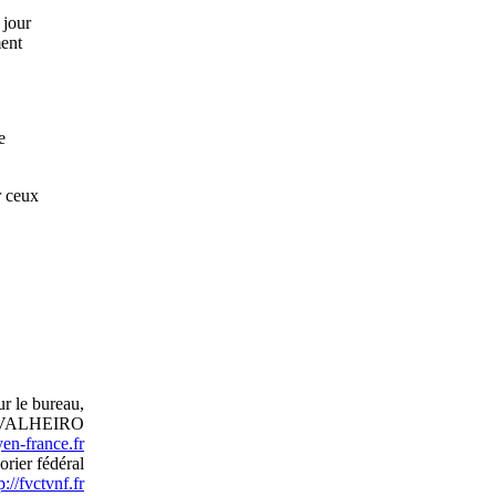
 jour
ment
e
r ceux
r le bureau,
RVALHEIRO
en-france.fr
orier fédéral
p://fvctvnf.fr