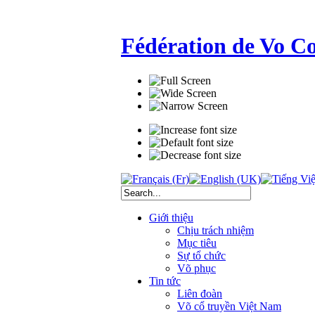
Fédération de Vo C
Giới thiệu
Chịu trách nhiệm
Mục tiêu
Sự tổ chức
Võ phục
Tin tức
Liên đoàn
Võ cổ truyền Việt Nam