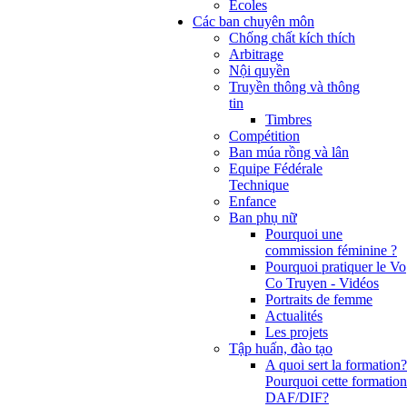
Ecoles
Các ban chuyên môn
Chống chất kích thích
Arbitrage
Nội quyền
Truyền thông và thông
tin
Timbres
Compétition
Ban múa rồng và lân
Equipe Fédérale
Technique
Enfance
Ban phụ nữ
Pourquoi une
commission féminine ?
Pourquoi pratiquer le Vo
Co Truyen - Vidéos
Portraits de femme
Actualités
Les projets
Tập huấn, đào tạo
A quoi sert la formation?
Pourquoi cette formation
DAF/DIF?