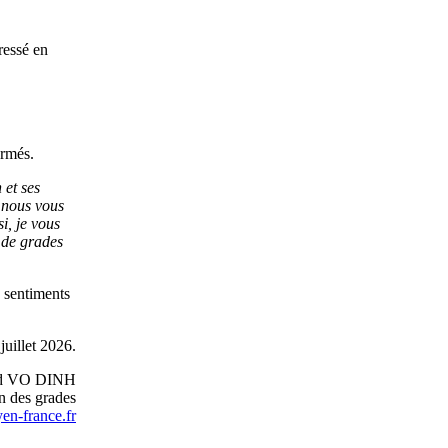
ressé en
ormés.
 et ses
, nous vous
i, je vous
 de grades
s sentiments
juillet 2026.
rd VO DINH
n des grades
en-france.fr