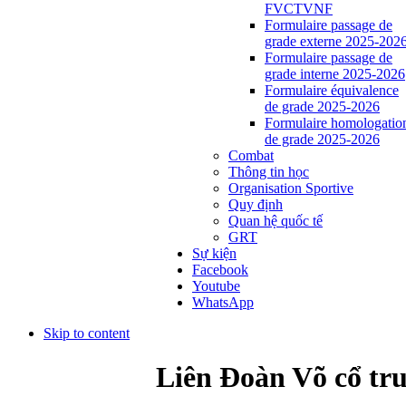
FVCTVNF
Formulaire passage de
grade externe 2025-202
Formulaire passage de
grade interne 2025-2026
Formulaire équivalence
de grade 2025-2026
Formulaire homologatio
de grade 2025-2026
Combat
Thông tin học
Organisation Sportive
Quy định
Quan hệ quốc tế
GRT
Sự kiện
Facebook
Youtube
WhatsApp
Skip to content
Liên Đoàn Võ cổ tr