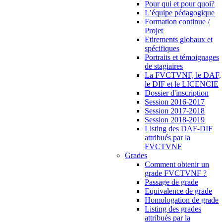
Pour qui et pour quoi?
L’équipe pédagogique
Formation continue /
Projet
Etirements globaux et
spécifiques
Portraits et témoignages
de stagiaires
La FVCTVNF, le DAF,
le DIF et le LICENCIE
Dossier d'inscription
Session 2016-2017
Session 2017-2018
Session 2018-2019
Listing des DAF-DIF
attribués par la
FVCTVNF
Grades
Comment obtenir un
grade FVCTVNF ?
Passage de grade
Equivalence de grade
Homologation de grade
Listing des grades
attribués par la