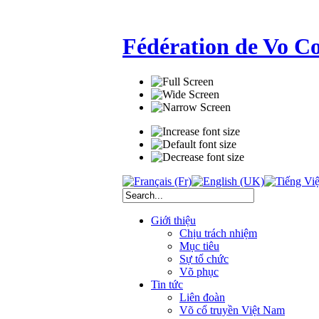
Fédération de Vo C
Giới thiệu
Chịu trách nhiệm
Mục tiêu
Sự tổ chức
Võ phục
Tin tức
Liên đoàn
Võ cổ truyền Việt Nam