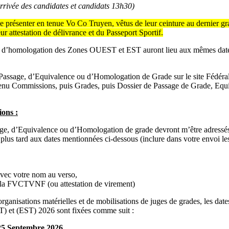
rrivée des candidates et candidats 13h30)
se présenter en tenue Vo Co Truyen, vêtus de leur ceinture au dernier gr
ur attestation de délivrance et du Passeport Sportif.
u d’homologation des Zones OUEST et EST auront lieu aux mêmes date
Passage, d’Equivalence ou d’Homologation de Grade sur le site Fédéra
nu Commissions, puis Grades, puis Dossier de Passage de Grade, Equ
ions :
ge, d’Equivalence ou d’Homologation de grade devront m’être adressé
 plus tard aux dates mentionnées ci-dessous (inclure dans votre envoi l
vec votre nom au verso,
e la FVCTVNF (ou attestation de virement)
rganisations matérielles et de mobilisations de juges de grades, les date
) et (EST) 2026 sont fixées comme suit :
25 Septembre 2026