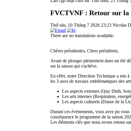
Lần cập nhật cuối lúc Thứ năm, 23 Tháng 
FVCTVNF : Retour sur la s
Thứ sáu, 10 Tháng 7 2026 23:23
Nicolas D
There are no translations available.
Chères présidentes, Chers présidents,
Avant de plonger pleinement dans un été dé
sur la saison qui s'achève.
En effet, notre Direction Technique a mis à
les 3 axes de travaux emblématiques des art
Les aspects externes (Quy Dinh, Song
Les arts internes (Respiration, energéti
Les aspects culturels (Danse de la Lic
Durant ces évènements, vous avez pu vous e
conséquence le programme de la saison 20
Les éléments clés que nous avons retenu sur 