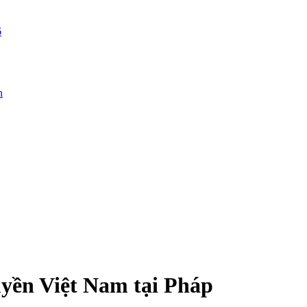
6
n
uyền Việt Nam tại Pháp