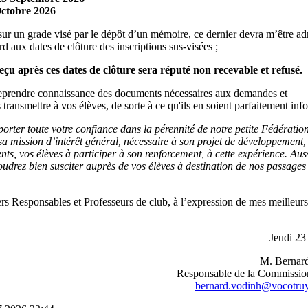
Octobre 2026
 sur un grade visé par le dépôt d’un mémoire, ce dernier devra m’être ad
d aux dates de clôture des inscriptions sus-visées ;
çu après ces dates de clôture sera réputé non recevable et refusé.
u reprendre connaissance des documents nécessaires aux demandes et
transmettre à vos élèves, de sorte à ce qu'ils en soient parfaitement inf
rter toute votre confiance dans la pérennité de notre petite Fédération
r sa mission d’intérêt général, nécessaire à son projet de développement
ts, vos élèves à participer à son renforcement, à cette expérience. Auss
oudrez bien susciter auprès de vos élèves à destination de nos passages
hers Responsables et Professeurs de club, à l’expression de mes meilleur
Jeudi 23 
M. Berna
Responsable de la Commissio
bernard.vodinh@vocotruy