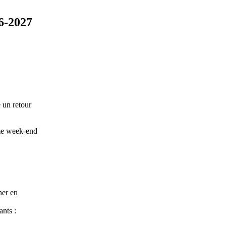
26-2027
 un retour
ême week-end
ner en
ants :