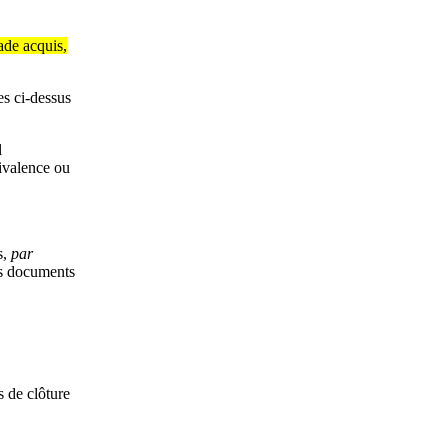
ade acquis,
s ci-dessus
l
ivalence ou
s,
par
es documents
s de clôture