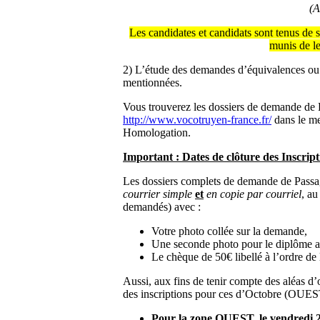
(A
Les candidates et candidats sont tenus de 
munis de le
2) L’étude des demandes d’équivalences o
mentionnées.
Vous trouverez les dossiers de demande de 
http://www.vocotruyen-france.fr/
dans le me
Homologation.
Important : Dates de clôture des Inscript
Les dossiers complets de demande de Passa
courrier simple
et
en copie par courriel
, au
demandés) avec :
Votre photo collée sur la demande,
Une seconde photo pour le diplôme a
Le chèque de 50€ libellé à l’ordre d
Aussi, aux fins de tenir compte des aléas d’o
des inscriptions pour ces d’Octobre (OUEST
Pour la zone OUEST, le vendredi 